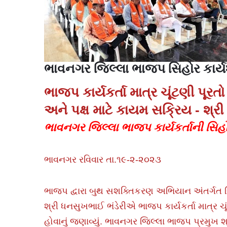
ભાવનગર જિલ્લા ભાજપ સિહોર કાર્ય
ભાજપ કાર્યકર્તા માત્ર ચૂંટણી પૂર
અને
પક્ષ માટે કાયમ સક્રિય - શ્રી
ભાવનગર જિલ્લા ભાજપ કાર્યકર્તાની સિહો
ભાવનગર રવિવાર તા.૧૯-૨-૨૦૨૩
ભાજપ દ્વારા બુથ સશક્તિકરણ અભિયાન અંતર્ગત સિહો
શ્રી ધનસુખભાઈ ભંડેરીએ ભાજપ કાર્યકર્તા માત્ર 
હોવાનું જણાવ્યું. ભાવનગર જિલ્લા ભાજપ પ્રમુખ શ્