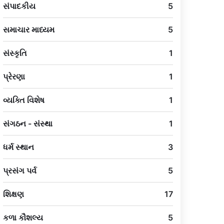
સંપાદકીય
5
સમાચાર માધ્યમ
5
સંસ્કૃતિ
1
પ્રેરણા
1
વ્યક્તિ વિશેષ
1
સંગઠન - સંસ્થા
1
ધર્મ સ્થાન
3
પ્રસંગ પર્વ
5
શિક્ષણ
17
કળા કૌશલ્ય
5