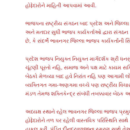
હોદ્દેદારોને માહિતી આપવામાં આવી.
ભાજપના રાષ્ટ્રીય સંગઠન બાદ પ્રદેશ અને જ
અને મતદાર સુધી ભાજપ કાર્યકર્તાઓ દ્વારા સંગઠન
છે, કે સંદર્ભે ભાવનગર જિલ્લા ભાજપ કાર્યકર્તાની
પ્રદેશ ભાજપ નિયુક્ત નિયુક્ત માર્ગદર્શક શ્રી ધન
ચૂંટણી પૂરતો નહિ, સમાજ અને પક્ષ માટે કાયમ સક્
બેઠકો મેળવ્યા બાદ હવે નિરાંત નહિ પણ આગામી લો
વ્યક્તિગત ગમા-અણગમા વચ્ચે પણ રાષ્ટ્રીય વિચાર
મંડળ તેમજ શક્તિકેન્દ્ર સંબંધી તબક્કાવાર બેઠક 
અધ્યક્ષ સ્થાને રહેલ ભાવનગર જિલ્લા ભાજપ પ્રમુ
હોદ્દેદારોને તળ પર રહેલી વાસ્તવિક પરિસ્થિતિ સ
હાકલ કરી. પંડિત દીનદયાળજીના સ્મરણ સાથે તેઓ