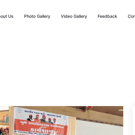
out Us
Photo Gallery
Video Gallery
Feedback
Con
ાવનગર જિલ્લા ભાજપ સિહોર કાર્યશા