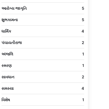
આરોગ્ય જાગૃતિ
5
શુભકામના
5
ધાર્મિક
4
પંચાયતીરાજ
2
અંજલિ
1
સ્મરણ
1
સાવધાન
2
સમસ્યા
4
વિશેષ
1