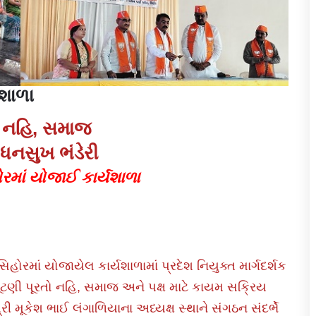
શાળા
તો નહિ, સમાજ
 ધનસુખ ભંડેરી
રમાં યોજાઈ કાર્યશાળા
રમાં યોજાયેલ કાર્યશાળામાં પ્રદેશ નિયુક્ત માર્ગદર્શક
ચૂંટણી પૂરતો નહિ, સમાજ અને પક્ષ માટે કાયમ સક્રિય
રી મૂકેશ ભાઈ લંગાળિયાના અધ્યક્ષ સ્થાને સંગઠન સંદર્ભે