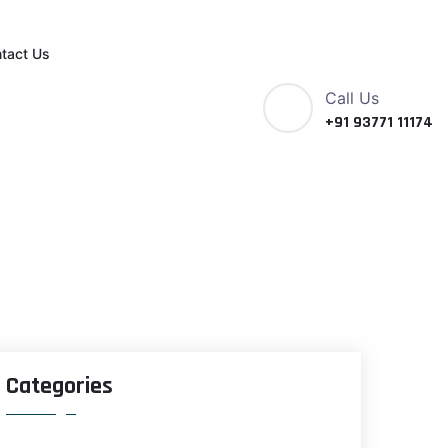
tact Us
Call Us
+91 93771 11174
ળા
Categories