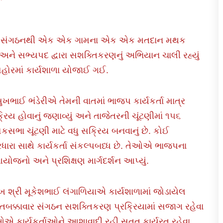
િલ્લા સંગઠનથી એક એક ગામના એક એક મતદાન મથક
 અને સભ્યપદ દ્વારા સશક્તિકરણનું અભિયાન ચાલી રહ્યું
 સિહોરમાં કાર્યશાળા યોજાઈ ગઈ.
સુખભાઈ ભંડેરીએ તેમની વાતમાં ભાજપ કાર્યકર્તા માત્ર
રિય હોવાનું જણાવ્યું અને તાજેતરની ચૂંટણીમાં ૧૫૬
કસભા ચૂંટણી માટે વધુ સક્રિય બનવાનું છે. કોઈ
ધારા સાથે કાર્યકર્તા સંકલ્પબધ્ધ છે. તેઓએ ભાજપના
આયોજનો અને પ્રશિક્ષણ માર્ગદર્શન આપ્યું.
ખ શ્રી મૂકેશભાઈ લંગાળિયાએ કાર્યશાળામાં જોડાયેલ
ાથે તબક્કાવાર સંગઠન સશક્તિકરણ પ્રક્રિયામાં સજાગ રહેવા
એ કાર્યકર્તાઓને આશાવાદી રહી સતત કાર્યરત રહેવા