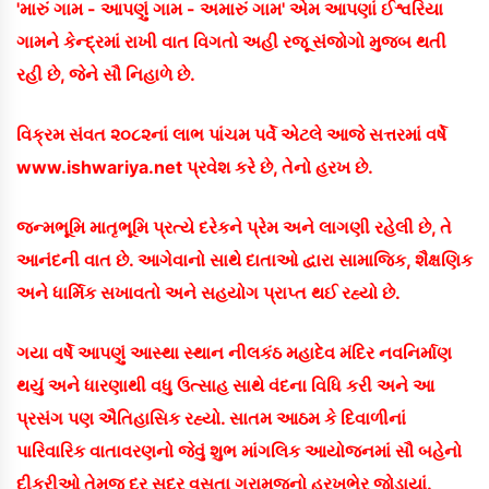
'મારું ગામ - આપણું ગામ - અમારું ગામ' એમ આપણાં ઈશ્વરિયા
ગામને કેન્દ્રમાં રાખી વાત વિગતો અહી રજૂ સંજોગો મુજબ થતી
રહી છે, જેને સૌ નિહાળે છે.
વિક્રમ સંવત ૨૦૮૨નાં લાભ પાંચમ પર્વે એટલે આજે સત્તરમાં વર્ષે
www.ishwariya.net પ્રવેશ કરે છે, તેનો હરખ છે.
જન્મભૂમિ માતૃભૂમિ પ્રત્યે દરેકને પ્રેમ અને લાગણી રહેલી છે, તે
આનંદની વાત છે. આગેવાનો સાથે દાતાઓ દ્વારા સામાજિક, શૈક્ષણિક
અને ધાર્મિક સખાવતો અને સહયોગ પ્રાપ્ત થઈ રહ્યો છે.
ગયા વર્ષે આપણું આસ્થા સ્થાન નીલકંઠ મહાદેવ મંદિર નવનિર્માણ
થયું અને ધારણાથી વધુ ઉત્સાહ સાથે વંદના વિધિ કરી અને આ
પ્રસંગ પણ ઐતિહાસિક રહ્યો. સાતમ આઠમ કે દિવાળીનાં
પારિવારિક વાતાવરણનો જેવું શુભ માંગલિક આયોજનમાં સૌ બહેનો
દીકરીઓ તેમજ દૂર સુદૂર વસતા ગ્રામજનો હરખભેર જોડાયાં.