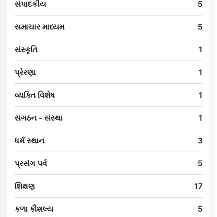
સંપાદકીય
5
સમાચાર માધ્યમ
5
સંસ્કૃતિ
1
પ્રેરણા
1
વ્યક્તિ વિશેષ
1
સંગઠન - સંસ્થા
1
ધર્મ સ્થાન
3
પ્રસંગ પર્વ
5
શિક્ષણ
17
કળા કૌશલ્ય
5