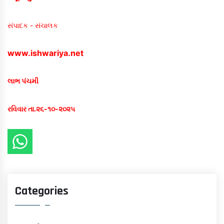
સંપાદક - સંચાલક
www.ishwariya.net
લાભ પંચમી
રવિવાર તા.૨૬-૧૦-૨૦૨૫
Categories