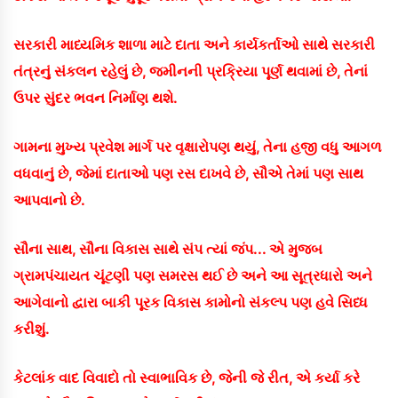
સરકારી માધ્યમિક શાળા માટે દાતા અને કાર્યકર્તાઓ સાથે સરકારી
તંત્રનું સંકલન રહેલું છે, જમીનની પ્રક્રિયા પૂર્ણ થવામાં છે, તેનાં
ઉપર સુંદર ભવન નિર્માણ થશે.
ગામના મુખ્ય પ્રવેશ માર્ગ પર વૃક્ષારોપણ થયું, તેના હજી વધુ આગળ
વધવાનું છે, જેમાં દાતાઓ પણ રસ દાખવે છે, સૌએ તેમાં પણ સાથ
આપવાનો છે.
સૌના સાથ, સૌના વિકાસ સાથે સંપ ત્યાં જંપ... એ મુજબ
ગ્રામપંચાયત ચૂંટણી પણ સમરસ થઈ છે અને આ સૂત્રધારો અને
આગેવાનો દ્વારા બાકી પૂરક વિકાસ કામોનો સંકલ્પ પણ હવે સિધ્ધ
કરીશું.
કેટલાંક વાદ વિવાદો તો સ્વાભાવિક છે, જેની જે રીત, એ કર્યા કરે