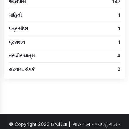
આસપાસ
147
માહિતી
1
પત્ર સંદેશ
1
પ્રકાશન
1
તસવીર યાત્રા
4
સરનામા સંપર્ક
2
© Copyright 2022 ઈશ્વરિયા || મારુ ગામ - આપણું ગામ -