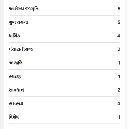
આરોગ્ય જાગૃતિ
5
શુભકામના
5
ધાર્મિક
4
પંચાયતીરાજ
2
અંજલિ
1
સ્મરણ
1
સાવધાન
2
સમસ્યા
4
વિશેષ
1