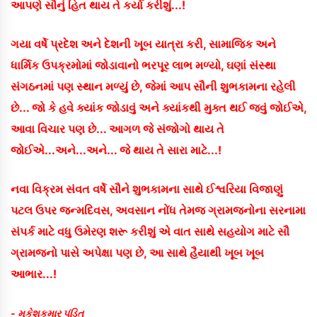
આપણે સૌનું હિત થાય તે કર્યા કરીશું...!
ગયા વર્ષે પ્રદેશ અને દેશની ખૂબ યાત્રા કરી, સામાજિક અને
ધાર્મિક ઉપક્રમોમાં જોડાવાનો ભરપૂર લાભ મળ્યો, ઘણાં સંસ્થા
સંગઠનમાં પણ સ્થાન મળ્યું છે, જેમાં આપ સૌની શુભકામના રહેલી
છે... જો કે હવે ક્યાંક જોડાવું અને ક્યાંકથી મુક્ત થઈ જવું જોઈએ,
આવા વિચાર પણ છે... આગળ જે સંજોગો થાય તે
જોઈએ...અને...અને... જે થાય તે સારા માટે...!
નવા વિક્રમ સંવત વર્ષે સૌને શુભકામના સાથે ઈશ્વરિયા વિજાણું
પટલ ઉપર જન્મદિવસ, અવસાન નોંધ તેમજ ગ્રામજનોના સરનામા
સંપર્ક માટે વધુ ઉમેરણ શરૂ કરીશું એ વાત સાથે સહયોગ માટે સૌ
ગ્રામજનો પાસે અપેક્ષા પણ છે, આ સાથે હૈયાથી ખૂબ ખૂબ
આભાર...!
- મૂકેશકુમાર પંડિત