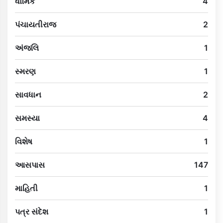
ધાર્મિક
4
પંચાયતીરાજ
2
અંજલિ
1
સ્મરણ
1
સાવધાન
2
સમસ્યા
4
વિશેષ
1
આસપાસ
147
માહિતી
1
પત્ર સંદેશ
1