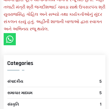
તલાટી મંત્રી શ્રી જગદીશભાઈ ચાવડા સાથે ઉપસરપંચ શ્રી
યુવરાજસિંહ ગોહિલ અને સભ્યો તથા કાર્યકર્તાઓનું સુંદર
સંકલન રહ્યું હતું. અહીંની શાળાની બાળાઓ દ્વારા સ્વાગત
અને અભિનય રજૂ થયેલ.
Categories
સંપાદકીય
5
સમાચાર માધ્યમ
5
સંસ્કૃતિ
1