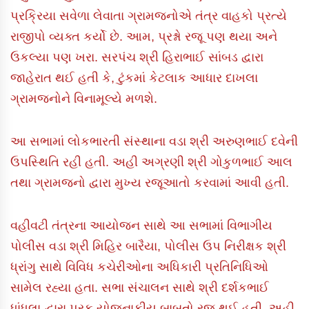
પ્રક્રિયા સવેળા લેવાતા ગ્રામજનોએ તંત્ર વાહકો પ્રત્યે
રાજીપો વ્યક્ત કર્યો છે. આમ, પ્રશ્નો રજૂ પણ થયા અને
ઉકલ્યા પણ ખરા. સરપંચ શ્રી હિરાભાઈ સાંબડ દ્વારા
જાહેરાત થઈ હતી કે, ટુંકમાં કેટલાક આધાર દાખલા
ગ્રામજનોને વિનામૂલ્યે મળશે.
આ સભામાં લોકભારતી સંસ્થાના વડા શ્રી અરુણભાઈ દવેની
ઉપસ્થિતિ રહી હતી. અહી અગ્રણી શ્રી ગોકુળભાઈ આલ
તથા ગ્રામજનો દ્વારા મુખ્ય રજૂઆતો કરવામાં આવી હતી.
વહીવટી તંત્રના આયોજન સાથે આ સભામાં વિભાગીય
પોલીસ વડા શ્રી મિહિર બારૈયા, પોલીસ ઉપ નિરીક્ષક શ્રી
ધ્રાંગુ સાથે વિવિધ કચેરીઓના અધિકારી પ્રતિનિધિઓ
સામેલ રહ્યા હતા. સભા સંચાલન સાથે શ્રી દર્શકભાઈ
ધાંધલા દ્વારા પૂરક યોજનાકીય બાબતો રજૂ થઈ હતી. અહી