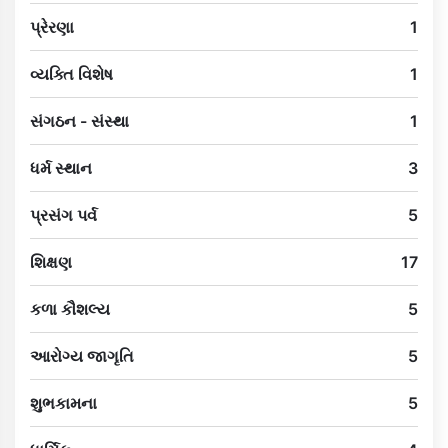
પ્રેરણા
1
વ્યક્તિ વિશેષ
1
સંગઠન - સંસ્થા
1
ધર્મ સ્થાન
3
પ્રસંગ પર્વ
5
શિક્ષણ
17
કળા કૌશલ્ય
5
આરોગ્ય જાગૃતિ
5
શુભકામના
5