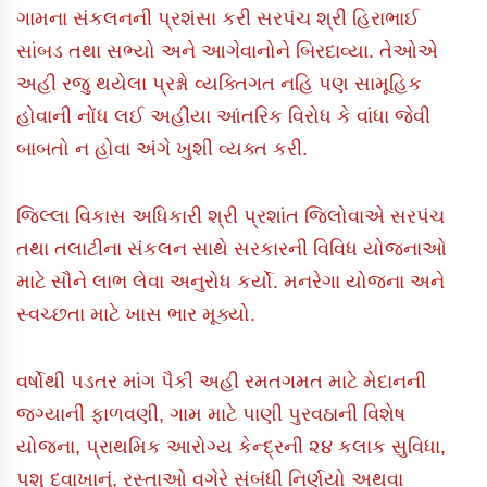
ગામના સંકલનની પ્રશંસા કરી સરપંચ શ્રી હિરાભાઈ
સાંબડ તથા સભ્યો અને આગેવાનોને બિરદાવ્યા. તેઓએ
અહી રજુ થયેલા પ્રશ્નો વ્યક્તિગત નહિ પણ સામૂહિક
હોવાની નોંધ લઈ અહીંયા આંતરિક વિરોધ કે વાંધા જેવી
બાબતો ન હોવા અંગે ખુશી વ્યક્ત કરી.
જિલ્લા વિકાસ અધિકારી શ્રી પ્રશાંત જિલોવાએ સરપંચ
તથા તલાટીના સંકલન સાથે સરકારની વિવિધ યોજનાઓ
માટે સૌને લાભ લેવા અનુરોધ કર્યો. મનરેગા યોજના અને
સ્વચ્છતા માટે ખાસ ભાર મૂક્યો.
વર્ષોથી પડતર માંગ પૈકી અહી રમતગમત માટે મેદાનની
જગ્યાની ફાળવણી, ગામ માટે પાણી પુરવઠાની વિશેષ
યોજના, પ્રાથમિક આરોગ્ય કેન્દ્રની ૨૪ કલાક સુવિધા,
પશુ દવાખાનું, રસ્તાઓ વગેરે સંબંધી નિર્ણયો અથવા