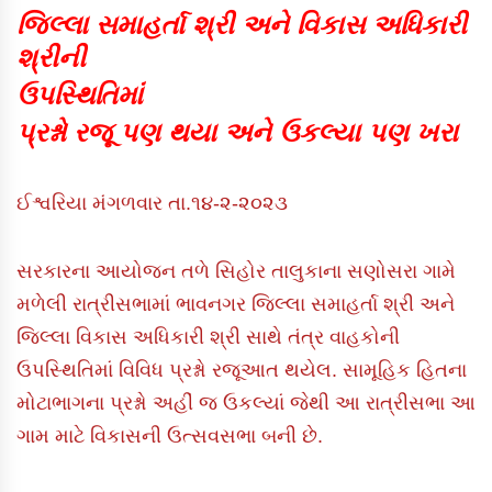
જિલ્લા સમાહર્તા શ્રી અને વિકાસ અધિકારી
શ્રીની
ઉપસ્થિતિમાં
પ્રશ્નો રજૂ પણ થયા અને ઉકલ્યા પણ ખરા
ઈશ્વરિયા મંગળવાર તા.૧૪-૨-૨૦૨૩
સરકારના આયોજન તળે સિહોર તાલુકાના સણોસરા ગામે
મળેલી રાત્રીસભામાં ભાવનગર જિલ્લા સમાહર્તા શ્રી અને
જિલ્લા વિકાસ અધિકારી શ્રી સાથે તંત્ર વાહકોની
ઉપસ્થિતિમાં વિવિધ પ્રશ્નો રજૂઆત થયેલ. સામૂહિક હિતના
મોટાભાગના પ્રશ્નો અહીં જ ઉકલ્યાં જેથી આ રાત્રીસભા આ
ગામ માટે વિકાસની ઉત્સવસભા બની છે.