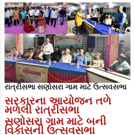
રાત્રીસભા સણોસરા ગામ માટે ઉત્સવસભા
સરકારના આયોજન તળે
મળેલી રાત્રીસભા
સણોસરા ગામ માટે બની
વિકાસની ઉત્સવસભા