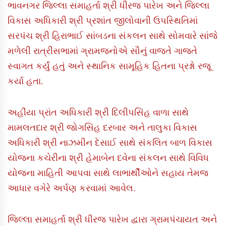
ભાવનગર જિલ્લા સમાહર્તા શ્રી ધીરજ પારેખ અને જિલ્લા
વિકાસ અધિકારી શ્રી પ્રશાંત જીલોવાની ઉપસ્થિતિમાં
સરપંચ શ્રી હિરાભાઈ સાંબડના સંકલન સાથે સોમવારે સાંજે
મળેલી રાત્રીસભામાં ગ્રામજનોએ સૌનું વાજતે ગાજતે
સ્વાગત કર્યું હતું અને સ્થાનિક સામૂહિક હિતના પ્રશ્નો રજૂ
કર્યા હતા.
અહીંયા પ્રાંત અધિકારી શ્રી દિલીપસિંહ વાળા સાથે
મામલતદાર શ્રી જોગસિંહ દરબાર અને તાલુકા વિકાસ
અધિકારી શ્રી નાઝમીન દેસાઈ સાથે સંકલિત બાળ વિકાસ
યોજના કચેરીના શ્રી હેમાબેન દવેના સંકલન સાથે વિવિધ
યોજના માહિતી આપવા સાથે લાભાર્થીઓને સહાય તેમજ
આધાર વગેરે અર્પણ કરવામાં આવેલ.
જિલ્લા સમાહર્તા શ્રી ધીરજ પારેખ દ્વારા ગ્રામપંચાયત અને