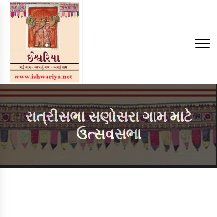
રાત્રીસભા સણોસરા ગામ માટે
ઉત્સવસભા