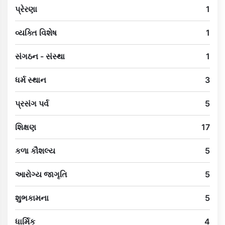
પ્રેરણા
1
વ્યક્તિ વિશેષ
1
સંગઠન - સંસ્થા
1
ધર્મ સ્થાન
3
પ્રસંગ પર્વ
5
શિક્ષણ
17
કળા કૌશલ્ય
5
આરોગ્ય જાગૃતિ
5
શુભકામના
5
ધાર્મિક
4