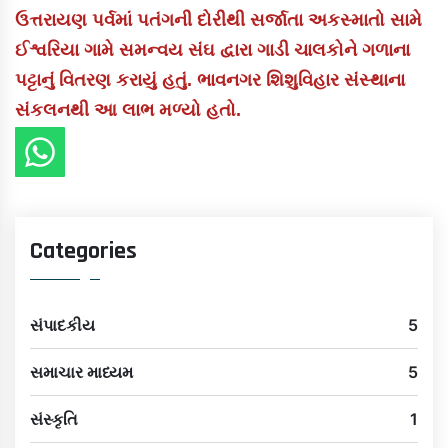
ઉત્તરાયણ પર્વમાં પતંગની દોરીથી સર્જાતા અકસ્માતો સામે
ઈશ્વરિયા ગામે સમન્વય સંઘ દ્વારા ગાડી ચાલકોને ગળાના
પટ્ટાનું વિતરણ કરાયું હતું. ભાવનગર શિશુવિહાર સંસ્થાના
સંકલનથી આ લાભ મળ્યો હતો.
Categories
સંપાદકીય
5
સમાચાર માધ્યમ
5
સંસ્કૃતિ
1