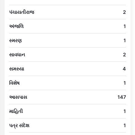
પંચાયતીરાજ
2
અંજલિ
1
સ્મરણ
1
સાવધાન
2
સમસ્યા
4
વિશેષ
1
આસપાસ
147
માહિતી
1
પત્ર સંદેશ
1