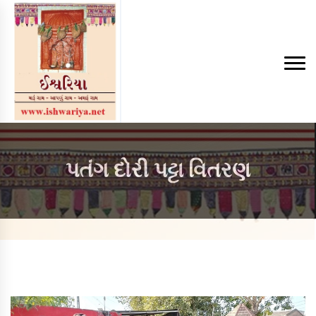
પતંગ દોરી પટ્ટા વિતરણ