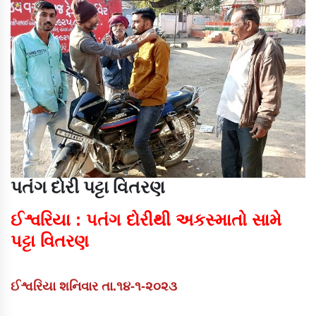
પતંગ દોરી પટ્ટા વિતરણ
ઈશ્વરિયા : પતંગ દોરીથી અકસ્માતો સામે
પટ્ટા વિતરણ
ઈશ્વરિયા શનિવાર તા.૧૪-૧-૨૦૨૩