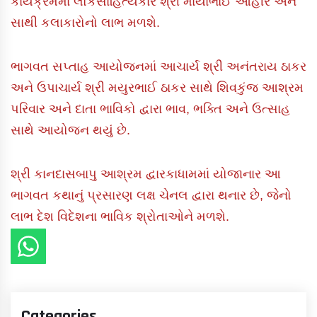
કાર્યક્રમમાં લોકસાહિત્યકાર શ્રી માયાભાઈ આહીર અને
સાથી કલાકારોનો લાભ મળશે.
ભાગવત સપ્તાહ આયોજનમાં આચાર્ય શ્રી અનંતરાય ઠાકર
અને ઉપાચાર્ય શ્રી મયુરભાઈ ઠાકર સાથે શિવકુંજ આશ્રમ
પરિવાર અને દાતા ભાવિકો દ્વારા ભાવ, ભક્તિ અને ઉત્સાહ
સાથે આયોજન થયું છે.
શ્રી કાનદાસબાપુ આશ્રમ દ્વારકાધામમાં યોજાનાર આ
ભાગવત કથાનું પ્રસારણ લક્ષ ચેનલ દ્વારા થનાર છે, જેનો
લાભ દેશ વિદેશના ભાવિક શ્રોતાઓને મળશે.
Categories