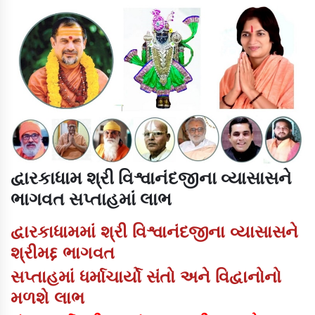
દ્વારકાધામ શ્રી વિશ્વાનંદજીના વ્યાસાસને
ભાગવત સપ્તાહમાં લાભ
દ્વારકાધામમાં શ્રી વિશ્વાનંદજીના વ્યાસાસને
શ્રીમદ્દ ભાગવત
સપ્તાહમાં ધર્માચાર્યો સંતો અને વિદ્વાનોનો
મળશે લાભ