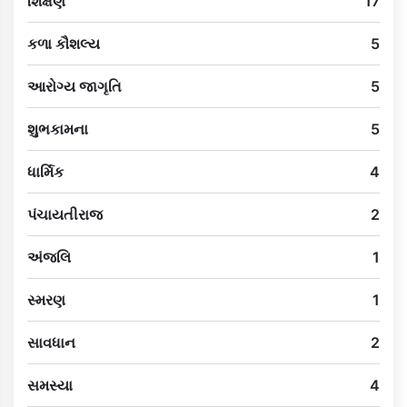
શિક્ષણ
17
કળા કૌશલ્ય
5
આરોગ્ય જાગૃતિ
5
શુભકામના
5
ધાર્મિક
4
પંચાયતીરાજ
2
અંજલિ
1
સ્મરણ
1
સાવધાન
2
સમસ્યા
4