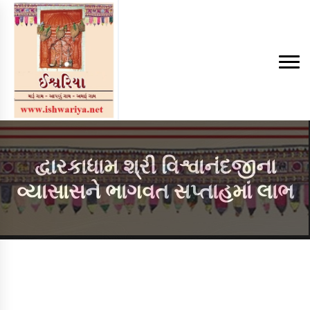
દ્વારકાધામ શ્રી વિશ્વાનંદજીના
વ્યાસાસને ભાગવત સપ્તાહમાં લાભ