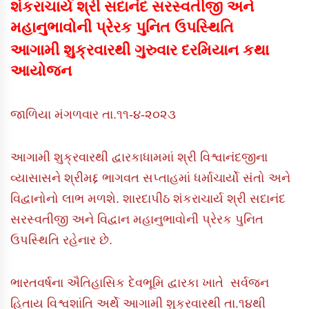
શંકરાચાર્ય શ્રી સદાનંદ સરસ્વતીજી અને
મહાનુભાવોની પ્રેરક પુનિત ઉપસ્થિતિ
આગામી શુક્રવારથી ગુરુવાર દરમિયાન કથા
આયોજન
જાળિયા મંગળવાર તા.૧૧-૪-૨૦૨૩
આગામી શુક્રવારથી દ્વારકાધામમાં શ્રી વિશ્વાનંદજીના
વ્યાસાસને શ્રીમદ્દ ભાગવત સપ્તાહમાં ધર્માચાર્યો સંતો અને
વિદ્વાનોનો લાભ મળશે. શારદાપીઠ શંકરાચાર્ય શ્રી સદાનંદ
સરસ્વતીજી અને વિદ્વાન મહાનુભાવોની પ્રેરક પુનિત
ઉપસ્થિતિ રહેનાર છે.
ભારતવર્ષના ઐતિહાસિક દેવભૂમિ દ્વારકા ખાતે સર્વજન
હિતાય વિશ્વશાંતિ અર્થે આગામી શુક્રવારથી તા.૧૪થી