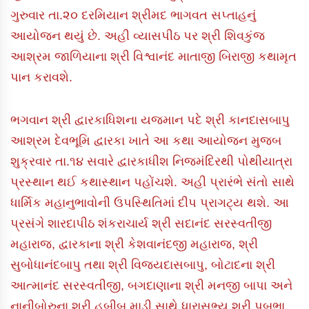
ગુરુવાર તા.૨૦ દરમિયાન શ્રીમદ ભાગવત સપ્તાહનું
આયોજન થયું છે. અહી વ્યાસપીઠ પર શ્રી શિવકુંજ
આશ્રમ જાળિયાના શ્રી વિશ્વાનંદ માતાજી બિરાજી કથામૃત
પાન કરાવશે.
ભગવાન શ્રી દ્વારકાધિશના યજમાન પદે શ્રી કાનદાસબાપુ
આશ્રમ દેવભૂમિ દ્વારકા ખાતે આ કથા આયોજન મુજબ
શુક્રવાર તા.૧૪ સવારે દ્વારકાધીશ નિજમંદિરથી પોથીયાત્રા
પ્રસ્થાન થઈ કથાસ્થાન પહોંચશે. અહી પ્રારંભે સંતો સાથે
ધાર્મિક મહાનુભાવોની ઉપસ્થિતિમાં દીપ પ્રાગટ્ય થશે. આ
પ્રસંગે શારદાપીઠ શંકરાચાર્ય શ્રી સદાનંદ સરસ્વતીજી
મહારાજ, દ્વારકાના શ્રી કેશવાનંદજી મહારાજ, શ્રી
સુબોધાનંદબાપુ તથા શ્રી વિજયદાસબાપુ, બોટાદના શ્રી
આત્માનંદ સરસ્વતીજી, બગદાણાના શ્રી મનજી બાપા અને
નાનીબોરુના શ્રી હબીબ માડી સાથે ધારાસભ્ય શ્રી પબુભા