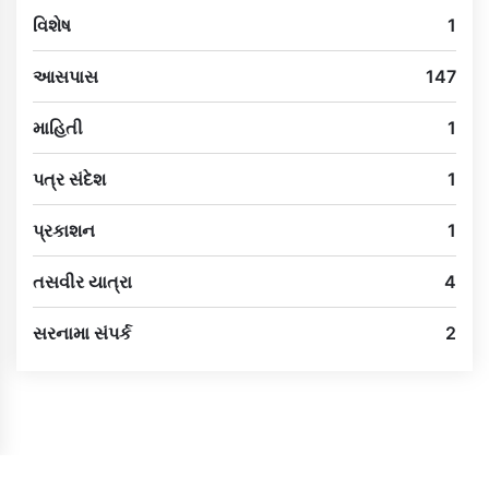
વિશેષ
1
આસપાસ
147
માહિતી
1
પત્ર સંદેશ
1
પ્રકાશન
1
તસવીર યાત્રા
4
સરનામા સંપર્ક
2