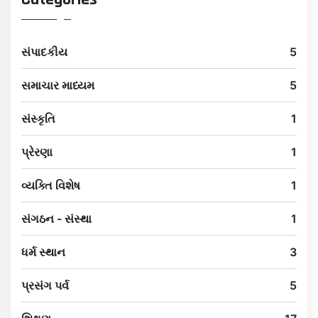
સંપાદકીય
5
સમાચાર માધ્યમ
5
સંસ્કૃતિ
1
પ્રેરણા
1
વ્યક્તિ વિશેષ
1
સંગઠન - સંસ્થા
1
ધર્મ સ્થાન
3
પ્રસંગ પર્વ
5