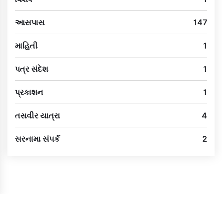
આસપાસ
147
માહિતી
1
પત્ર સંદેશ
1
પ્રકાશન
1
તસવીર યાત્રા
4
સરનામા સંપર્ક
2