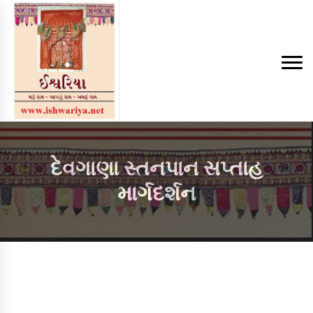
દેવગાણા સ્તનપાન સપ્તાહ
માર્ગદર્શન