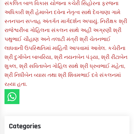
સંકલિત બાળ વિકાસ યોજના કચેરી સિહોરના ફરજના
અધિકારી શ્રી હેમાબેન દવેના નેતૃત્વ સાથે દેવગાણા ગામે
સ્તનપાન સપ્તાહ અંતર્ગત માર્ગદર્શન અપાયું. નિરીક્ષક શ્રી
રાજેશ્વરીબા ગોહિલના સંકલન સાથે અહી અગ્રણી શ્રી
પથુભાઈ ચૌહાણ અને તલાટી મંત્રી શ્રી ચેતનભાઈ
લાધવાની ઉપસ્થિતિમાં માહિતી આપવામાં આવેલ. કચેરીના
શ્રી દુર્ગાબેન બાબરિયા, શ્રી નયનબેન પંડ્યા, શ્રી રીટાબેન
શુક્લ, શ્રી સવિતાબેન ગોહિલ સાથે શ્રી ધ્રુવભાઈ મહેતા,
શ્રી નિધીબેન વ્યાસ તથા શ્રી શિવમભાઈ દવે સંકલનમાં
રહ્યા હતા.
Categories