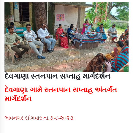
દેવગાણા સ્તનપાન સપ્તાહ માર્ગદર્શન
દેવગાણા ગામે સ્તનપાન સપ્તાહ અંતર્ગત
માર્ગદર્શન
ભાવનગર સોમવાર તા.૭-૮-૨૦૨૩