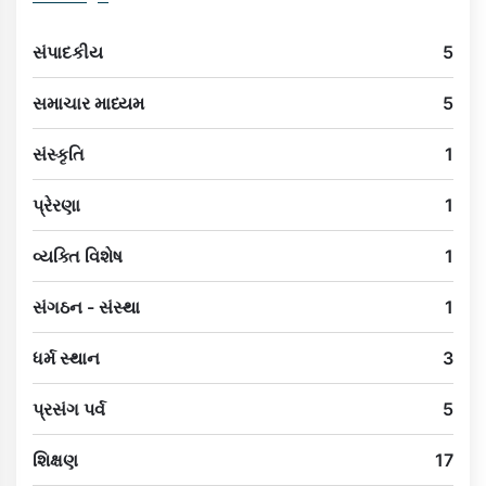
સંપાદકીય
5
સમાચાર માધ્યમ
5
સંસ્કૃતિ
1
પ્રેરણા
1
વ્યક્તિ વિશેષ
1
સંગઠન - સંસ્થા
1
ધર્મ સ્થાન
3
પ્રસંગ પર્વ
5
શિક્ષણ
17