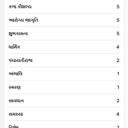
કળા કૌશલ્ય
5
આરોગ્ય જાગૃતિ
5
શુભકામના
5
ધાર્મિક
4
પંચાયતીરાજ
2
અંજલિ
1
સ્મરણ
1
સાવધાન
2
સમસ્યા
4
વિશેષ
1