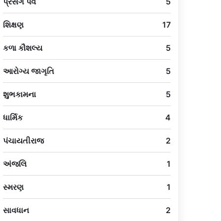
પ્રસંગ પર્વ
5
શિક્ષણ
17
કળા કૌશલ્ય
5
આરોગ્ય જાગૃતિ
5
શુભકામના
5
ધાર્મિક
4
પંચાયતીરાજ
2
અંજલિ
1
સ્મરણ
1
સાવધાન
2