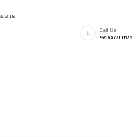
tact Us
Call Us
+91 93771 11174
ાન