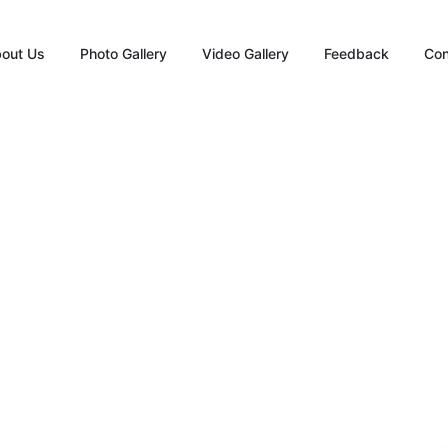
out Us
Photo Gallery
Video Gallery
Feedback
Con
ાવનગર શિશુવિહાર ખાતે નાગરિક સન્મ