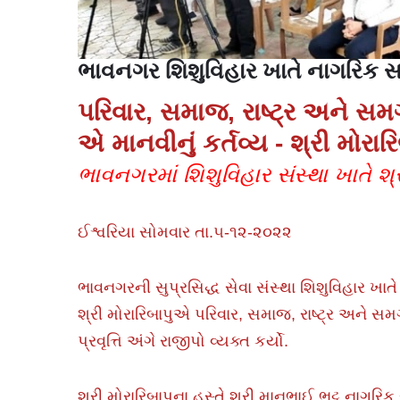
ભાવનગર શિશુવિહાર ખાતે નાગરિક સ
પરિવાર, સમાજ, રાષ્ટ્ર અને સમગ
એ માનવીનું કર્તવ્ય - શ્રી મોરારિ
ભાવનગરમાં શિશુવિહાર સંસ્થા ખાતે શ
ઈશ્વરિયા સોમવાર તા.૫-૧૨-૨૦૨૨
ભાવનગરની સુપ્રસિદ્ધ સેવા સંસ્થા શિશુવિહાર ખા
શ્રી મોરારિબાપુએ પરિવાર, સમાજ, રાષ્ટ્ર અને સમગ
પ્રવૃત્તિ અંગે રાજીપો વ્યક્ત કર્યો.
શ્રી મોરારિબાપુના હસ્તે શ્રી માનભાઈ ભટ્ટ નાગ