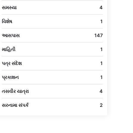
સમસ્યા
4
વિશેષ
1
આસપાસ
147
માહિતી
1
પત્ર સંદેશ
1
પ્રકાશન
1
તસવીર યાત્રા
4
સરનામા સંપર્ક
2