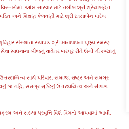
િસ્તારોમાં આંખ સારવાર માટે તબીબ શ્રી શ્રેયાબહેન
પંડિત અને શિક્ષણ કેળવણી માટે શ્રી છાયાબેન પારેખ
શુવિહાર સંસ્થાના સ્થાપક શ્રી માનદાદાના પૂણ્ય સ્મરણ
સેવા સાધનાના બીજનું વાવેતર ભરપૂર રીતે ઉગી નીકળ્યાંનું
ઉત્તરદાયિત્વ સાથે પરિવાર, સમાજ, રાષ્ટ્ર અને સમગ્ર
વનું જ નહિ, સમગ્ર સૃષ્ટિનું ઉત્તરદાયિત્વ અને સંભાળ
પક્રમ અને સંસ્થા પ્રવૃત્તિ વિશે વિગતો આપવામાં આવી.