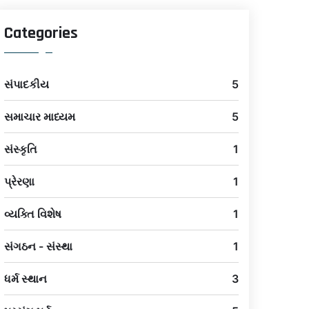
Categories
સંપાદકીય
5
સમાચાર માધ્યમ
5
સંસ્કૃતિ
1
પ્રેરણા
1
વ્યક્તિ વિશેષ
1
સંગઠન - સંસ્થા
1
ધર્મ સ્થાન
3