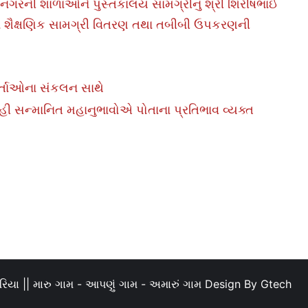
ાવનગરની શાળાઓને પુસ્તકાલય સામગ્રીનું શ્રી શિરીષભાઈ
ીઓને શૈક્ષણિક સામગ્રી વિતરણ તથા તબીબી ઉપકરણની
્યકર્તાઓના સંકલન સાથે
અહી સન્માનિત મહાનુભાવોએ પોતાના પ્રતિભાવ વ્યક્ત
િયા || મારુ ગામ - આપણું ગામ - અમારું ગામ Design By
Gtech