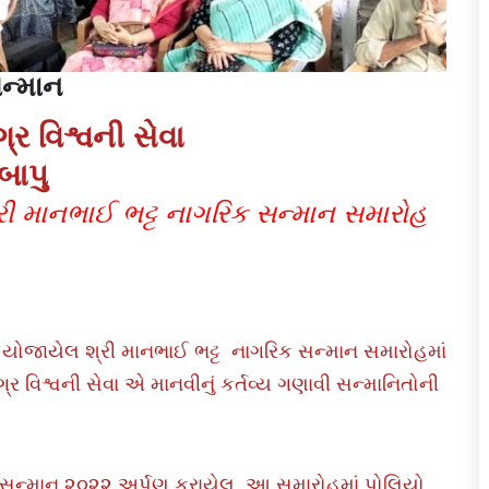
ન્માન
્ર વિશ્વની સેવા
બાપુ
્રી માનભાઈ ભટ્ટ નાગરિક સન્માન સમારોહ
તે યોજાયેલ શ્રી માનભાઈ ભટ્ટ નાગરિક સન્માન સમારોહમાં
્ર વિશ્વની સેવા એ માનવીનું કર્તવ્ય ગણાવી સન્માનિતોની
રિક સન્માન ૨૦૨૨ અર્પણ કરાયેલ. આ સમારોહમાં પોલિયો