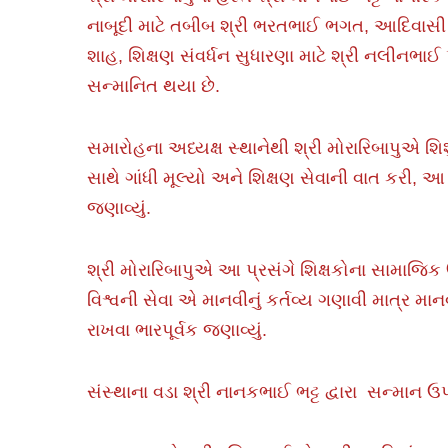
નાબૂદી માટે તબીબ શ્રી ભરતભાઈ ભગત, આદિવાસી વ
શાહ, શિક્ષણ સંવર્ધન સુધારણા માટે શ્રી નલીનભાઈ 
સન્માનિત થયા છે.
સમારોહના અધ્યક્ષ સ્થાનેથી શ્રી મોરારિબાપુએ શિ
સાથે ગાંધી મૂલ્યો અને શિક્ષણ સેવાની વાત કરી, આ 
જણાવ્યું.
શ્રી મોરારિબાપુએ આ પ્રસંગે શિક્ષકોના સામાજિક 
વિશ્વની સેવા એ માનવીનું કર્તવ્ય ગણાવી માત્ર માન
રાખવા ભારપૂર્વક જણાવ્યું.
સંસ્થાના વડા શ્રી નાનકભાઈ ભટ્ટ દ્વારા સન્માન ઉ