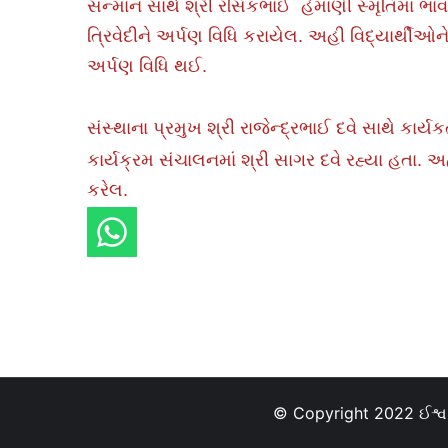
સન્માન સાથે શ્રી રસિકભાઈ હેમાણી સ્મૃતિમાં ભ
ત્રિવેદીને અર્પણ વિધિ કરાયેલ. અહી વિદ્યાર્થ
અર્પણ વિધિ થઈ.
સંસ્થાના પ્રમુખ શ્રી રાજેન્દ્રભાઈ દવે સાથે કાર
કાર્યક્રમ સંચાલનમાં શ્રી સાગર દવે રહ્યા હતા. 
કરેલ.
© Copyright 2022 ઈશ્વર